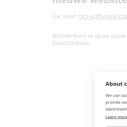
Ga naar:
hci-software.c
Binnenkort is deze oude
beschikbaar.
About c
We use coo
provide so
advertisem
Learn mor