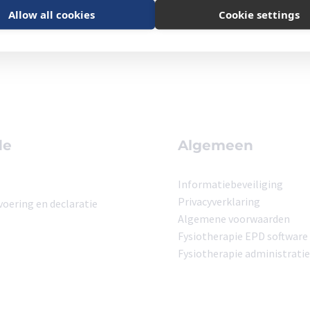
Allow all cookies
Cookie settings
de
Algemeen
Informatiebeveiliging
Privacyverklaring
oering en declaratie
Algemene voorwaarden
Fysiotherapie EPD software
Fysiotherapie administratie