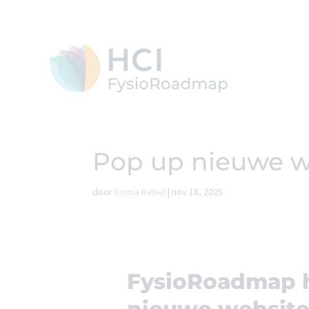
Pop up nieuwe w
door
Emma Rebel
|
nov 18, 2025
FysioRoadmap h
nieuwe website