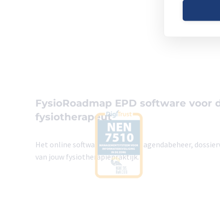
FysioRoadmap EPD software voor 
fysiotherapeut
Het online softwarepakket voor agendabeheer, dossierv
van jouw fysiotherapiepraktijk.